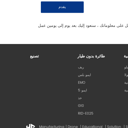
يقدم
 على معلوماتك ، سنعود إليك بعد يوم إلى يومين عمل
ية
طائرة بدون طيار
تصنيع
لو
ريف
لا
ايمو بلس
ية
EMO
ية
ايمو 5
خذ
G10
RID-E025
Manufacturing
Drone
Educational
Solution
S
شعار