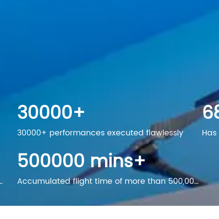
30000
+
1
30000+ performances executed flawlessly
Has 
500000
mins+
Accumulated flight time of more than 500,000
minutes