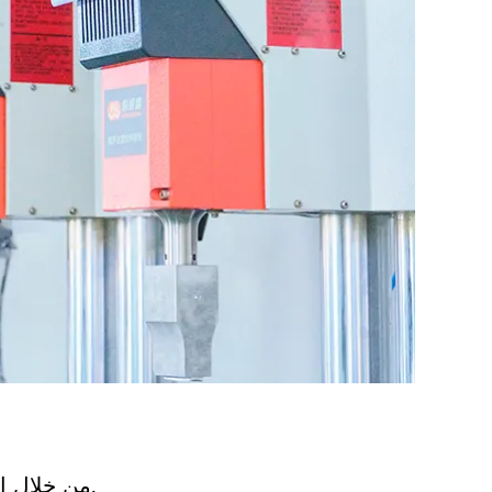
من خلال الدقة المتقدمة حقن صب التكنولوجيا ، ونحن حقن الحكمة والإبداع لخلق نوعية ممتازة وقيمة لمنتجاتك.