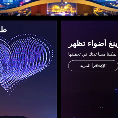
طا
نغ أضواء تظهر
اقرأ المزيد&gt;