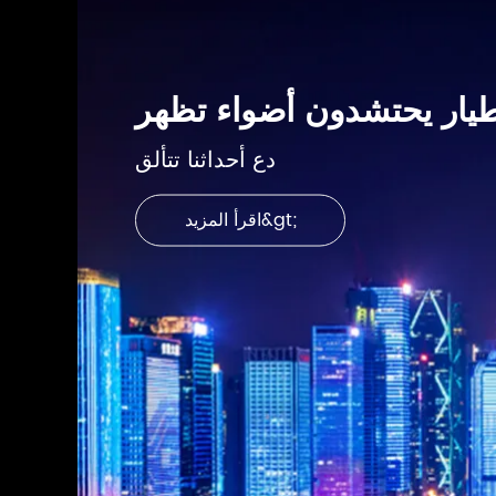
طيار يحتشدون أضواء تظهر
دع أحداثنا تتألق
اقرأ المزيد&gt;