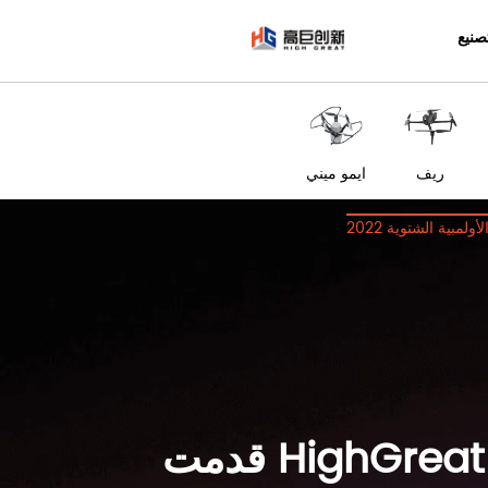
شعار
صنيع
ريف
ايمو ميني
ين الأولمبية الشتوية