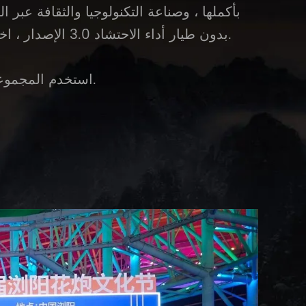
بأكملها ، وصناعة التكنولوجيا والثقافة عبر
المتطورة ، HighGreat بدون طيار أداء الاحتشاد 3.0 الإصدار ، اختراق قيود الأماكن الأرضية وتطوير الاحتمالات اللانهائية وقيم الوسائط للسماء.
استخدم المجموعة الأولى من المركبات الجوية غير المأهولة لإنشاء وليمة بصرية واقعية وأحداث على مستوى الظواهر.