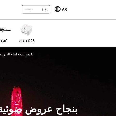
AR
G10
RID-E025
تقديم هدية لبناء الحزب 
"Cyberfireworks" في س