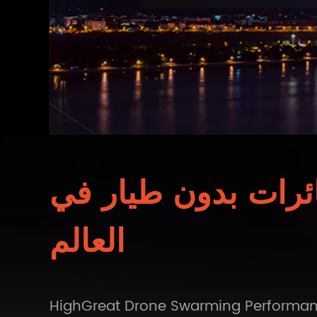
ائرات بدون طيار في
العالم
HighGreat Drone Swarmin ، خذ المزايا التكنولوجية لـ HighGreat في صناعة الطائرات بدون طيار وموارد صناعة السلسلة