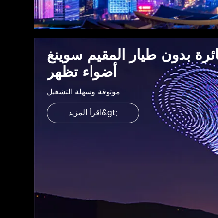
ئرة بدون طيار المقيم سوينغ
أضواء تظهر
موثوقة وسهلة التشغيل
اقرأ المزيد&gt;