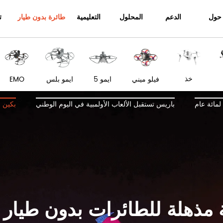
حول
الدعم
المحلول
التعليمية
طائرة بدون طيار
ت
خذ
فيلو ميني
ايمو 5
ايمو بلس
EMO
لمائة عام
باريس تستقبل الألعاب الأولمبية في اليوم الوطني
2022 بك
ماء الليل بالعيد الوطني الفرنسي