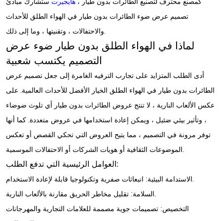
كمصنع محترف لتصنيع الطائرات بدون طيار ،
هايجيرت
ستشارك مبادئ
تصميم عرض ضوء الطائرات بدون طيار في الهواء الطلق للأحداث
والاحتفالات ، وتقنيتها ، وما إلى ذلك.
لماذا في الهواء الطلق بدون طيار ضوء عرض
التصميم يكتسب شعبية
أدى الطلب المتزايد على تجارب الترفيه الغامرة إلى جعل تصميم عرض
الطائرات بدون طيار في الهواء الطلق الخيار الأفضل للأحداث العالمية. على
عكس الألعاب النارية ، لا تنتج عروض الطائرات بدون طيار أي تلوث ضوضاء
، وتأثير بيئي ضئيل ، ويمكن إعادة استخدامها في عروض متعددة. كما أنها
توفر مرونة في التصميم ، مما يتيح العروض التي تحكي القصص أو تعكس
الموضوعات الثقافية أو هويات الشركات أو الاحتفالات الموسمية.
العوامل الرئيسية التي تدفع الطلب:
الاستدامة البيئية: انبعاثات صفرية وتكنولوجيا قابلة لإعادة الاستخدام.
السلامة: تقليل مخاطر الحريق مقارنة بالألعاب النارية.
التخصيص: تصميمات جوية مصممة للعلامات التجارية والمهرجانات